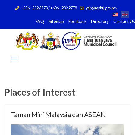
+606 - 232 3773 / +606 - 232 2778
ydp@mphtj.gov.my
FAQ
Sitemap
Feedback
Directory
Contact Us
Places of Interest
Taman Mini Malaysia dan ASEAN