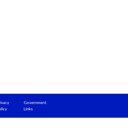
ivacy
Government
licy
Links