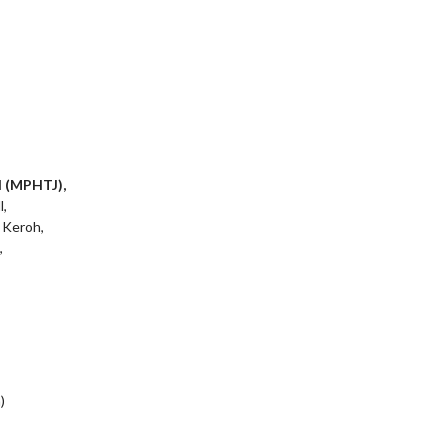
l (MPHTJ),
l,
 Keroh,
,
)