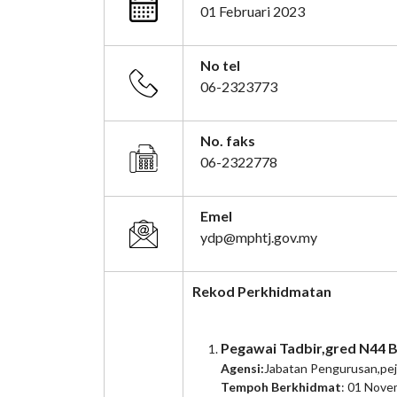
01 Februari 2023
No tel
06-2323773
No. faks
06-2322778
Emel
ydp@mphtj.gov.my
Rekod Perkhidmatan
Pegawai Tadbir,gred N44 
Agensi:
Jabatan Pengurusan,pej
Tempoh Berkhidmat
: 01 Nove