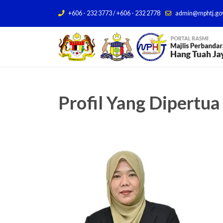
+606 - 232 3773 / +606 - 232 2778
admin@mphtj.go
Profil Yang Dipertua