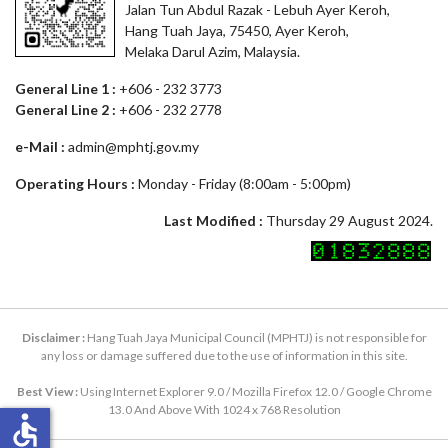
Jalan Tun Abdul Razak - Lebuh Ayer Keroh,
Hang Tuah Jaya, 75450, Ayer Keroh,
Melaka Darul Azim, Malaysia.
General Line 1 :
+606 - 232 3773
General Line 2 :
+606 - 232 2778
e-Mail :
admin@mphtj.gov.my
Operating Hours :
Monday - Friday (8:00am - 5:00pm)
Last Modified :
Thursday 29 August 2024.
Disclaimer :
Hang Tuah Jaya Municipal Council (MPHTJ) is not responsible for
any loss or damage suffered due to the use of information in this site.
Best View :
Using Internet Explorer 9.0 / Mozilla Firefox 12.0 / Google Chrome
13.0 And Above With 1024 x 768 Resolution
accessible