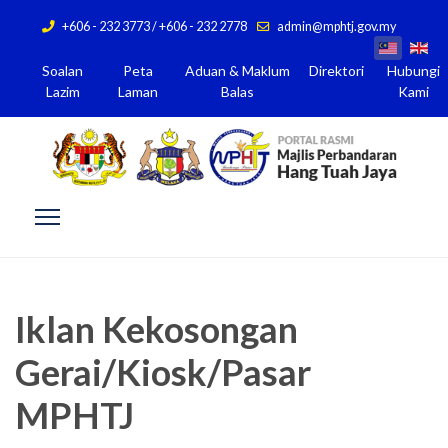
+606 - 232 3773 / +606 - 232 2778
admin@mphtj.gov.my
Soalan
Peta
Aduan & Maklum
Direktori
Hubungi
Lazim
Laman
Balas
Kami
Iklan Kekosongan
Gerai/Kiosk/Pasar
MPHTJ