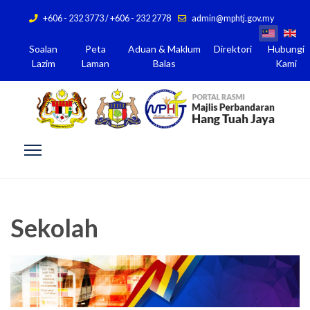
+606 - 232 3773 / +606 - 232 2778
admin@mphtj.gov.my
Soalan
Peta
Aduan & Maklum
Direktori
Hubungi
Lazim
Laman
Balas
Kami
Sekolah