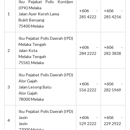
Ibu Pejabat Polis Kontijen
(IPK) Melaka
+606 -
+606 -
1
Jalan Ayer Keroh Lama
285 4222
285 4256
Bukit Beruang
75400 Melaka
Ibu Pejabat Polis Daerah (IPD)
Melaka Tengah
+606 -
+606 -
2
Jalan Kota
284 2222
282 3838
Melaka Tengah
75561 Melaka
Ibu Pejabat Polis Daerah (IPD)
Alor Gajah
+606 -
+606 -
3
Jalan Lesong Batu
556 2222
282 5969
Alor Gajah
78000 Melaka
Ibu Pejabat Polis Daerah (IPD)
Jasin
+606 -
+606 -
4
Jasin
529 2222
229 2922
77000 Melaka