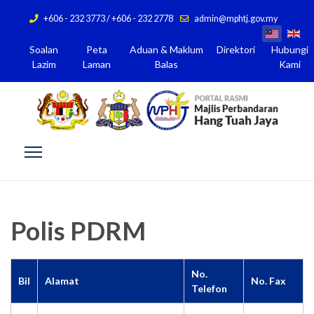
+606 - 232 3773 / +606 - 232 2778
admin@mphtj.gov.my
Soalan
Peta
Aduan & Maklum
Direktori
Hubungi
Lazim
Laman
Balas
Kami
Polis PDRM
No.
Bil
Alamat
No. Fax
Telefon