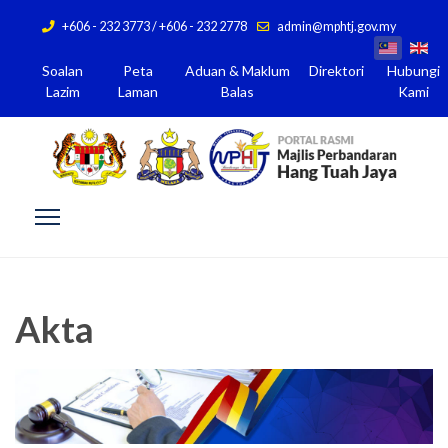
+606 - 232 3773 / +606 - 232 2778
admin@mphtj.gov.my
Soalan
Peta
Aduan & Maklum
Direktori
Hubungi
Lazim
Laman
Balas
Kami
Akta