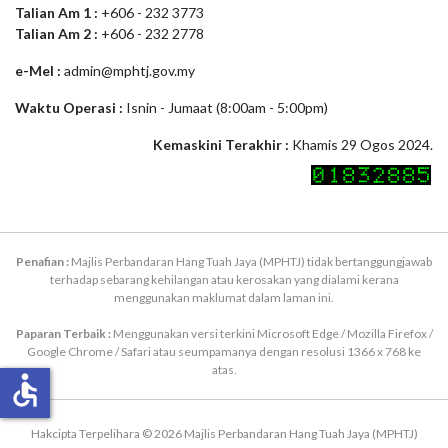
Talian Am 1 :
+606 - 232 3773
Talian Am 2 :
+606 - 232 2778
e-Mel :
admin@mphtj.gov.my
Waktu Operasi :
Isnin - Jumaat (8:00am - 5:00pm)
Kemaskini Terakhir :
Khamis 29 Ogos 2024.
Penafian :
Majlis Perbandaran Hang Tuah Jaya (MPHTJ) tidak bertanggungjawab
terhadap sebarang kehilangan atau kerosakan yang dialami kerana
menggunakan maklumat dalam laman ini.
Paparan Terbaik :
Menggunakan versi terkini Microsoft Edge / Mozilla Firefox /
Google Chrome / Safari atau seumpamanya dengan resolusi 1366 x 768 ke
atas.
accessible
Hakcipta Terpelihara © 2026 Majlis Perbandaran Hang Tuah Jaya (MPHTJ)