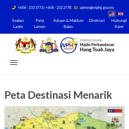
+606 - 232 3773 / +606 - 232 2778
admin@mphtj.gov.my
Soalan
Peta
Aduan & Maklum
Direktori
Hubungi
Lazim
Laman
Balas
Kami
Peta Destinasi Menarik