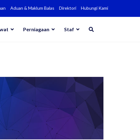
man
Aduan & Maklum Balas
Direktori
Hubungi Kami
awat
Perniagaan
Staf