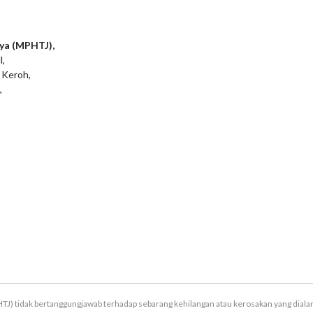
ya (MPHTJ),
l,
 Keroh,
,
TJ) tidak bertanggungjawab terhadap sebarang kehilangan atau kerosakan yang dial