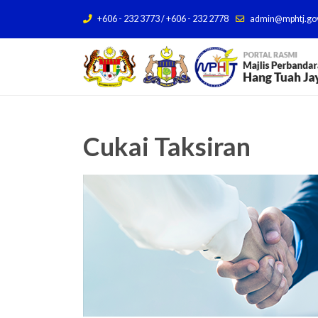
+606 - 232 3773 / +606 - 232 2778
admin@mphtj.go
Cukai Taksiran