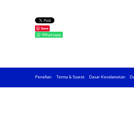
Save
Whatsapp
Penafian
Terma & Syarat
Dasar Keselamatan
Da