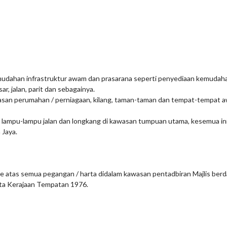
dahan infrastruktur awam dan prasarana seperti penyediaan kemudahan
r, jalan, parit dan sebagainya.
san perumahan / perniagaan, kilang, taman-taman dan tempat-tempat 
lampu-lampu jalan dan longkang di kawasan tumpuan utama, kesemua ini
Jaya.
 ke atas semua pegangan / harta didalam kawasan pentadbiran Majlis ber
kta Kerajaan Tempatan 1976.