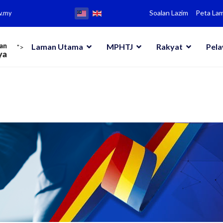
Soalan Lazim
Peta La
v.my
Laman Utama
MPHTJ
Rakyat
Pel
">