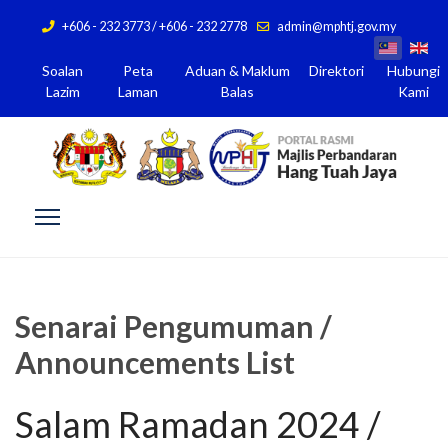
+606 - 232 3773 / +606 - 232 2778
admin@mphtj.gov.my
Soalan
Peta
Aduan & Maklum
Direktori
Hubungi
Lazim
Laman
Balas
Kami
Senarai Pengumuman /
Announcements List
Salam Ramadan 2024 /