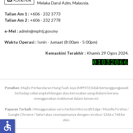
Melaka Darul Azim, Malaysia.
Talian Am 1 :
+606 - 232 3773
Talian Am 2 :
+606 - 232 2778
e-Mel :
admin@mphtj.gov.my
Waktu Operasi :
Isnin - Jumaat (8:00am - 5:00pm)
Kemaskini Terakhir :
Khamis 29 Ogos 2024.
Penafian :
Majlis Perbandaran Hang Tuah Jaya (MPHTJ) tidak bertanggungjawab
terhadap sebarang kehilangan atau kerosakan yang dialami kerana
menggunakan maklumat dalam laman ini.
Paparan Terbaik :
Menggunakan versi terkini Microsoft Edge / Mozilla Firefox /
Google Chrome / Safari atau seumpamanya dengan resolusi 1366 x 768 ke
atas.
accessible