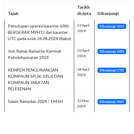
Tarikh
Tajuk
dicipta
Dikunjungi
23 April
Penutupan operasi kaunter VAN
Dikunjungi: 3313
2024
BERGERAK MPHTJ dan kaunter
UTC pada esok 24.04.2024 (Rabu)
20 April
Jom Ramai-Ramai ke Karnival
Dikunjungi: 2892
2024
Kebolehpasaran 2024
18 April
KEMPEN PENGURANGAN
Dikunjungi: 2752
2024
KOMPAUN SPUK, SPLK DAN
KOMPAUN JABATAN
PELESENAN
12 Mac
Salam Ramadan 2024 / 1445H
Dikunjungi: 4067
2024