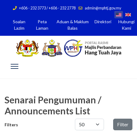
+606 - 232 3773 / +606 - 232 2778
admin@mphtj.gov.my
Soalan
Peta
Aduan & Maklum
Direktori
Hubungi
Lazim
Laman
Balas
Kami
Senarai Pengumuman /
Announcements List
Papar #
Filter
Filters