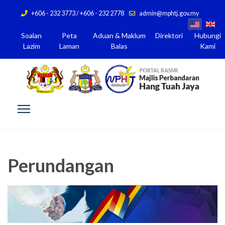
+606 - 232 3773 / +606 - 232 2778
admin@mphtj.gov.my
Soalan
Peta
Aduan & Maklum
Direktori
Hubungi
Lazim
Laman
Balas
Kami
Perundangan