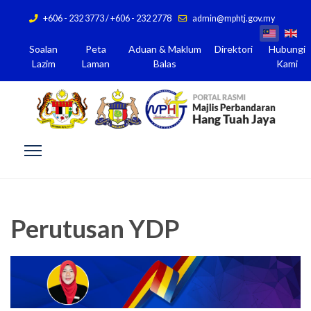
+606 - 232 3773 / +606 - 232 2778
admin@mphtj.gov.my
Soalan
Peta
Aduan & Maklum
Direktori
Hubungi
Lazim
Laman
Balas
Kami
Perutusan YDP