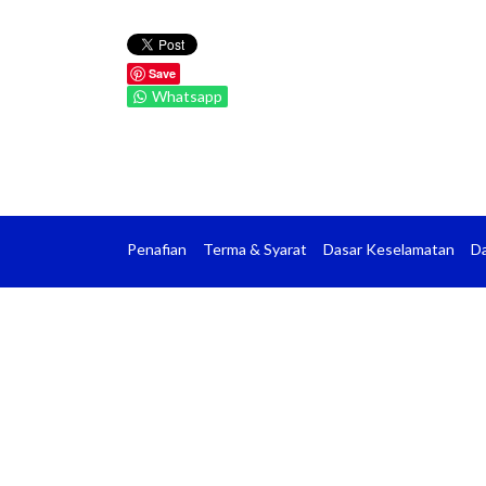
Save
Whatsapp
Penafian
Terma & Syarat
Dasar Keselamatan
Da