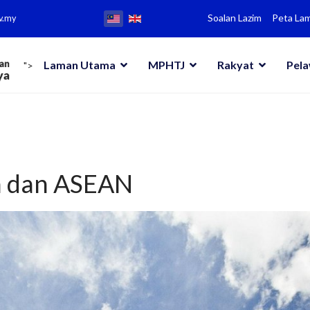
Soalan Lazim
Peta La
v.my
Laman Utama
MPHTJ
Rakyat
Pel
">
a dan ASEAN