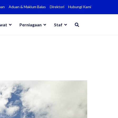
man
Aduan & Maklum Balas
Direktori
Hubungi Kami
awat
Perniagaan
Staf