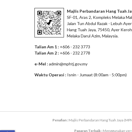
Majlis Perbandaran Hang Tuah Ja
SF-01, Aras 2, Kompleks Melaka Mal
Jalan Tun Abdul Razak - Lebuh Ayer
Hang Tuah Jaya, 75450, Ayer Keroh
Melaka Darul Azim, Malaysia.
Talian Am 1 :
+606 - 232 3773
Talian Am 2 :
+606 - 232 2778
e-Mel :
admin@mphtj.gov.my
Waktu Operasi :
Isnin - Jumaat (8:00am - 5:00pm)
Penafian :
Majlis Perbandaran Hang Tuah Jaya (MPH
Paparan Terbaik :
Menggunakan versi 