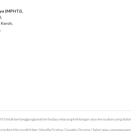
ya (MPHTJ),
l,
 Keroh,
,
TJ) tidak bertanggungjawab terhadap sebarang kehilangan atau kerosakan yang dial
terkini Microsoft Edge / Mozilla Firefox / Google Chrome / Safari atau seumpamanya