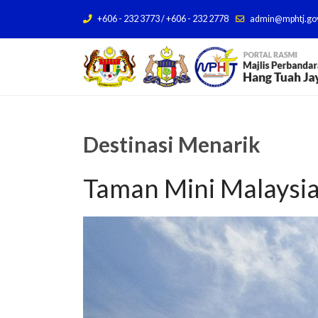
+606 - 232 3773 / +606 - 232 2778
admin@mphtj.go
Destinasi Menarik
Taman Mini Malaysi