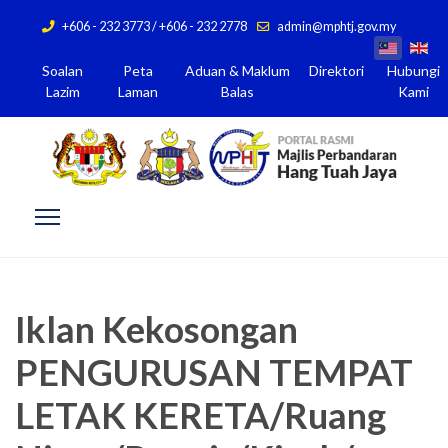
+606 - 232 3773 / +606 - 232 2778
admin@mphtj.gov.my
Soalan
Peta
Aduan & Maklum
Direktori
Hubungi
Lazim
Laman
Balas
Kami
Iklan Kekosongan
PENGURUSAN TEMPAT
LETAK KERETA/Ruang