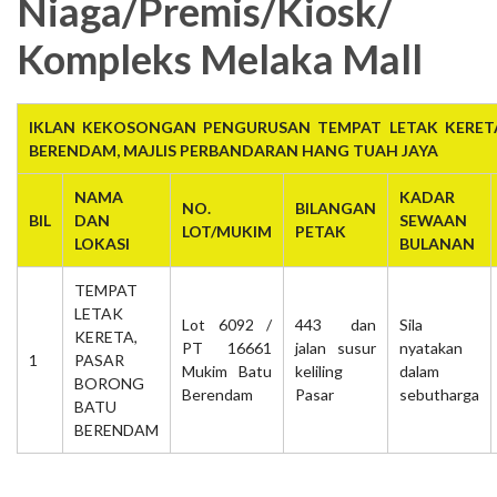
Niaga/Premis/Kiosk/
Kompleks Melaka Mall
IKLAN KEKOSONGAN PENGURUSAN TEMPAT LETAK KERET
BERENDAM, MAJLIS PERBANDARAN HANG TUAH JAYA
NAMA
KADAR
NO.
BILANGAN
BIL
DAN
SEWAAN
LOT/MUKIM
PETAK
LOKASI
BULANAN
TEMPAT
LETAK
Lot 6092 /
443 dan
Sila
KERETA,
PT 16661
jalan susur
nyatakan
1
PASAR
Mukim Batu
keliling
dalam
BORONG
Berendam
Pasar
sebutharga
BATU
BERENDAM