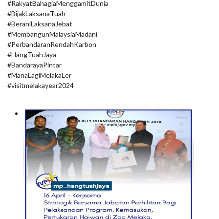
#RakyatBahagiaMenggamitDunia
#BijakLaksanaTuah
#BeraniLaksanaJebat
#MembangunMalaysiaMadani
#PerbandaranRendahKarbon
#HangTuahJaya
#BandarayaPintar
#ManaLagiMelakaLer
#visitmelakayear2024