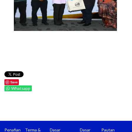
Save
Whatsapp
Penafian
Terma &
Dasar
Dasar
Pautan