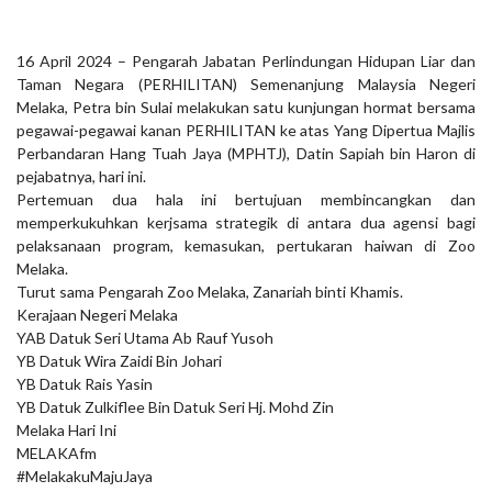
16 April 2024 – Pengarah Jabatan Perlindungan Hidupan Liar dan
Taman Negara (PERHILITAN) Semenanjung Malaysia Negeri
Melaka, Petra bin Sulai melakukan satu kunjungan hormat bersama
pegawai-pegawai kanan PERHILITAN ke atas Yang Dipertua Majlis
Perbandaran Hang Tuah Jaya (MPHTJ), Datin Sapiah bin Haron di
pejabatnya, hari ini.
Pertemuan dua hala ini bertujuan membincangkan dan
memperkukuhkan kerjsama strategik di antara dua agensi bagi
pelaksanaan program, kemasukan, pertukaran
haiwan di Zoo
Melaka.
Turut sama Pengarah Zoo Melaka, Zanariah binti Khamis.
Kerajaan Negeri Melaka
YAB Datuk Seri Utama
Ab Rauf Yusoh
YB Datuk Wira Zaidi Bin Johari
YB Datuk
Rais Yasin
YB Datuk
Zulkiflee Bin Datuk Seri Hj. Mohd Zin
Melaka Hari Ini
MELAKAfm
#MelakakuMajuJaya