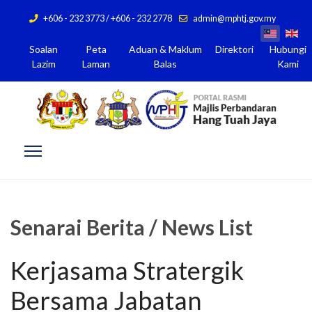
+606 - 232 3773 / +606 - 232 2778
admin@mphtj.gov.my
Soalan
Peta
Aduan & Maklum
Direktori
Hubungi
Lazim
Laman
Balas
Kami
Senarai Berita / News List
Kerjasama Stratergik
Bersama Jabatan