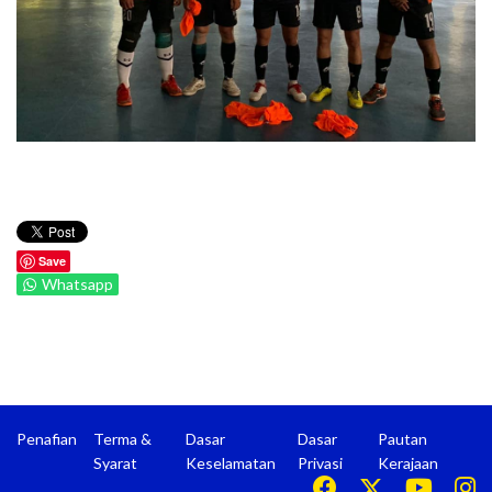
Save
Whatsapp
Penafian
Terma &
Dasar
Dasar
Pautan
Syarat
Keselamatan
Privasi
Kerajaan