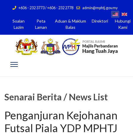
+606 - 232 3773 / +606 - 232 2778
admin@mphtj.gov.my
Soalan
Peta
Aduan & Maklum
Direktori
Hubungi
Lazim
Laman
Balas
Kami
Senarai Berita / News List
Penganjuran Kejohanan
Futsal Piala YDP MPHTJ