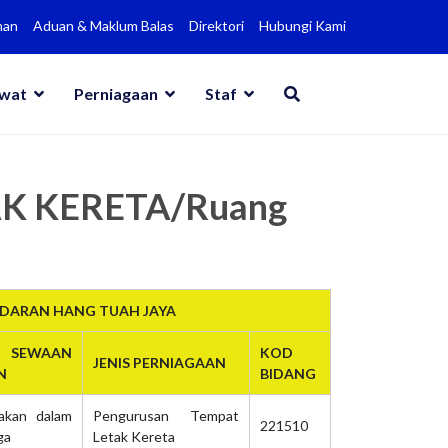
man
Aduan & Maklum Balas
Direktori
Hubungi Kami
awat
Perniagaan
Staf
AK KERETA/Ruang
NDARAN HANG TUAH JAYA
 SEWAAN
KOD
JENIS PERNIAGAAN
N
BIDANG
takan dalam
Pengurusan Tempat
221510
ga
Letak Kereta