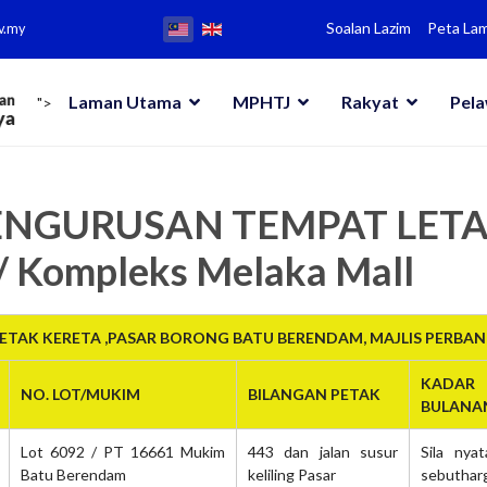
Soalan Lazim
Peta La
v.my
Laman Utama
MPHTJ
Rakyat
Pel
">
 PENGURUSAN TEMPAT LET
/ Kompleks Melaka Mall
TAK KERETA ,PASAR BORONG BATU BERENDAM, MAJLIS PERBA
KADAR
NO. LOT/MUKIM
BILANGAN PETAK
BULANA
Lot 6092 / PT 16661 Mukim
443 dan jalan susur
Sila nya
Batu Berendam
keliling Pasar
sebuthar