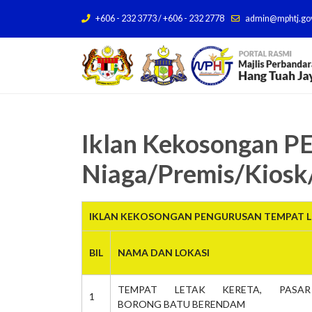
+606 - 232 3773 / +606 - 232 2778
admin@mphtj.go
Iklan Kekosongan
Niaga/Premis/Kiosk
IKLAN KEKOSONGAN PENGURUSAN TEMPAT LE
BIL
NAMA DAN LOKASI
TEMPAT LETAK KERETA, PASAR
1
BORONG BATU BERENDAM