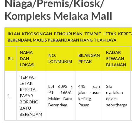
Niaga/Premis/Kiosk/
Kompleks Melaka Mall
IKLAN KEKOSONGAN PENGURUSAN TEMPAT LETAK KERET
BERENDAM, MAJLIS PERBANDARAN HANG TUAH JAYA
NAMA
KADAR
NO.
BILANGAN
BIL
DAN
SEWAAN
LOT/MUKIM
PETAK
LOKASI
BULANAN
TEMPAT
LETAK
Lot 6092 /
443 dan
Sila
KERETA,
PT 16661
jalan susur
nyatakan
1
PASAR
Mukim Batu
keliling
dalam
BORONG
Berendam
Pasar
sebutharga
BATU
BERENDAM