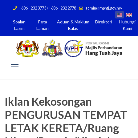
+606 - 232 3773 / +606 - 232 2778
admin@mphtj.gov.my
Soalan
Peta
Aduan & Maklum
Direktori
Hubungi
Lazim
Laman
Balas
Kami
Iklan Kekosongan
PENGURUSAN TEMPAT
LETAK KERETA/Ruang