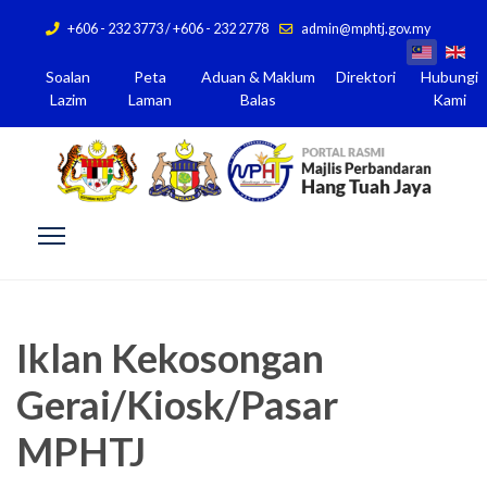
+606 - 232 3773 / +606 - 232 2778
admin@mphtj.gov.my
Soalan
Peta
Aduan & Maklum
Direktori
Hubungi
Lazim
Laman
Balas
Kami
Iklan Kekosongan
Gerai/Kiosk/Pasar
MPHTJ