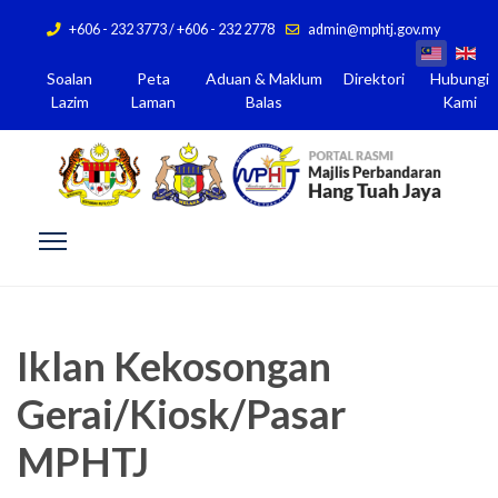
+606 - 232 3773 / +606 - 232 2778
admin@mphtj.gov.my
Soalan
Peta
Aduan & Maklum
Direktori
Hubungi
Lazim
Laman
Balas
Kami
Iklan Kekosongan
Gerai/Kiosk/Pasar
MPHTJ