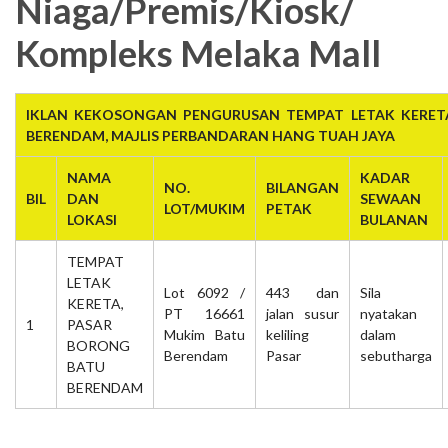
Niaga/Premis/Kiosk/
Kompleks Melaka Mall
IKLAN KEKOSONGAN PENGURUSAN TEMPAT LETAK KERET
BERENDAM, MAJLIS PERBANDARAN HANG TUAH JAYA
NAMA
KADAR
NO.
BILANGAN
BIL
DAN
SEWAAN
LOT/MUKIM
PETAK
LOKASI
BULANAN
TEMPAT
LETAK
Lot 6092 /
443 dan
Sila
KERETA,
PT 16661
jalan susur
nyatakan
1
PASAR
Mukim Batu
keliling
dalam
BORONG
Berendam
Pasar
sebutharga
BATU
BERENDAM