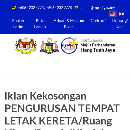
+606 - 232 3773 / +606 - 232 2778
admin@mphtj.gov.my
Soalan
Peta
Aduan & Maklum
Direktori
Hubungi
Lazim
Laman
Balas
Kami
Iklan Kekosongan
PENGURUSAN TEMPAT
LETAK KERETA/Ruang