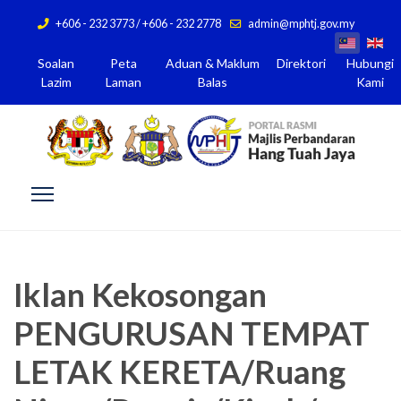
+606 - 232 3773 / +606 - 232 2778
admin@mphtj.gov.my
Soalan
Peta
Aduan & Maklum
Direktori
Hubungi
Lazim
Laman
Balas
Kami
Iklan Kekosongan
PENGURUSAN TEMPAT
LETAK KERETA/Ruang