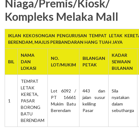
Niaga/Premis/Kiosk/
Kompleks Melaka Mall
IKLAN KEKOSONGAN PENGURUSAN TEMPAT LETAK KERET
BERENDAM, MAJLIS PERBANDARAN HANG TUAH JAYA
NAMA
KADAR
NO.
BILANGAN
BIL
DAN
SEWAAN
LOT/MUKIM
PETAK
LOKASI
BULANAN
TEMPAT
LETAK
Lot 6092 /
443 dan
Sila
KERETA,
PT 16661
jalan susur
nyatakan
1
PASAR
Mukim Batu
keliling
dalam
BORONG
Berendam
Pasar
sebutharga
BATU
BERENDAM