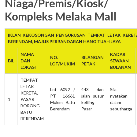
Niaga/Premis/Kiosk/
Kompleks Melaka Mall
IKLAN KEKOSONGAN PENGURUSAN TEMPAT LETAK KERET
BERENDAM, MAJLIS PERBANDARAN HANG TUAH JAYA
NAMA
KADAR
NO.
BILANGAN
BIL
DAN
SEWAAN
LOT/MUKIM
PETAK
LOKASI
BULANAN
TEMPAT
LETAK
Lot 6092 /
443 dan
Sila
KERETA,
PT 16661
jalan susur
nyatakan
1
PASAR
Mukim Batu
keliling
dalam
BORONG
Berendam
Pasar
sebutharga
BATU
BERENDAM