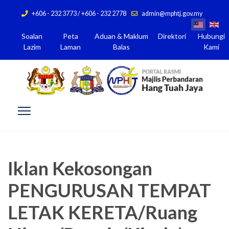
+606 - 232 3773 / +606 - 232 2778
admin@mphtj.gov.my
Soalan
Peta
Aduan & Maklum
Direktori
Hubungi
Lazim
Laman
Balas
Kami
Iklan Kekosongan
PENGURUSAN TEMPAT
LETAK KERETA/Ruang