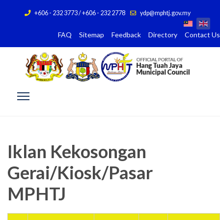
+606 - 232 3773 / +606 - 232 2778
ydp@mphtj.gov.my
FAQ
Sitemap
Feedback
Directory
Contact Us
Iklan Kekosongan
Gerai/Kiosk/Pasar
MPHTJ