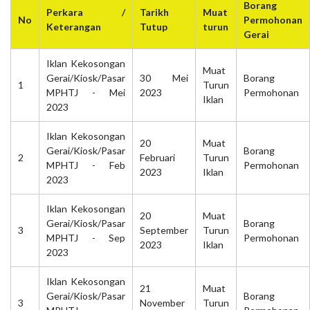
Borang
Perkara /
Tarikh
Muat
No
Permohonan
Keterangan
Tutup
turun
Gerai
Iklan Kekosongan
Muat
Gerai/Kiosk/Pasar
30 Mei
Borang
1
Turun
MPHTJ - Mei
2023
Permohonan
Iklan
2023
Iklan Kekosongan
20
Muat
Gerai/Kiosk/Pasar
Borang
2
Februari
Turun
MPHTJ - Feb
Permohonan
2023
Iklan
2023
Iklan Kekosongan
20
Muat
Gerai/Kiosk/Pasar
Borang
3
September
Turun
MPHTJ - Sep
Permohonan
2023
Iklan
2023
Iklan Kekosongan
21
Muat
Gerai/Kiosk/Pasar
Borang
3
November
Turun